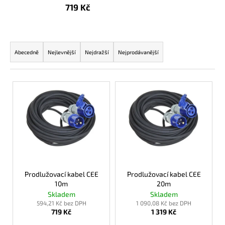
719 Kč
a
j
í
Ř
t
a
Abecedně
Nejlevnější
Nejdražší
Nejprodávanější
?
z
e
V
n
ý
í
p
p
HLEDAT
i
r
s
o
p
d
D
r
u
o
o
Prodlužovací kabel CEE
Prodlužovací kabel CEE
p
k
10m
20m
d
o
Skladem
Skladem
t
u
r
594,21 Kč bez DPH
1 090,08 Kč bez DPH
ů
719 Kč
1 319 Kč
k
u