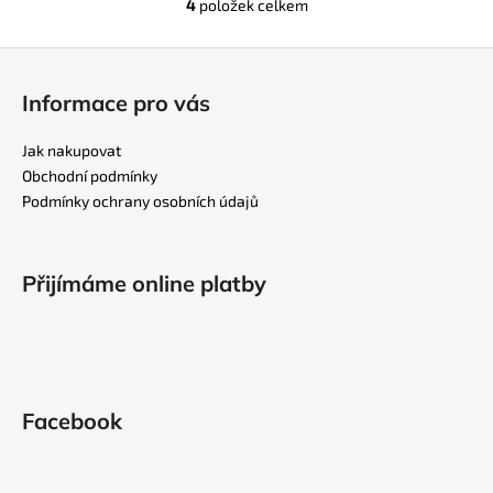
4
položek celkem
O
v
Z
l
á
á
Informace pro vás
d
p
a
a
Jak nakupovat
c
t
Obchodní podmínky
í
í
Podmínky ochrany osobních údajů
p
r
v
k
Přijímáme online platby
y
v
ý
p
i
Facebook
s
u