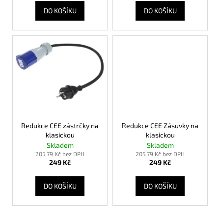
č
t
DO KOŠÍKU
DO KOŠÍKU
u
ů
j
e
m
e
MOVER
BERGER
TITAN
21
960
Redukce CEE zástrčky na
Redukce CEE Zásuvky na
Kč
klasickou
klasickou
Skladem
Skladem
205,79 Kč bez DPH
205,79 Kč bez DPH
249 Kč
249 Kč
DO KOŠÍKU
DO KOŠÍKU