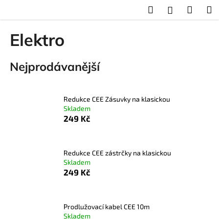
K
Přejít
Hledat
Nákup
M
Přihlášení
na
o
obsah
Zpět
Zpět
košík
š
Elektro
í
C
k
Nejprodávanější
o
p
o
Redukce CEE Zásuvky na klasickou
t
Skladem
ř
249 Kč
e
b
u
Redukce CEE zástrčky na klasickou
Skladem
j
249 Kč
e
t
e
Prodlužovací kabel CEE 10m
n
Skladem