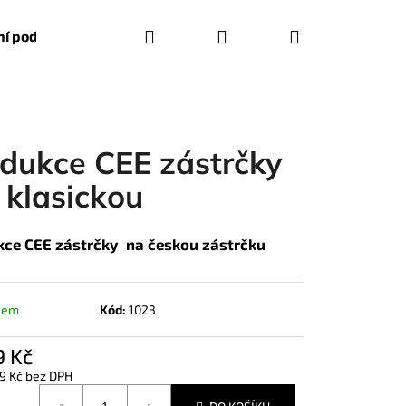
Hledat
Přihlášení
Nákupní
í podmínky
košík
dukce CEE zástrčky
 klasickou
ce CEE zástrčky na českou zástrčku
dem
Kód:
1023
9 Kč
Následující
9 Kč bez DPH
á