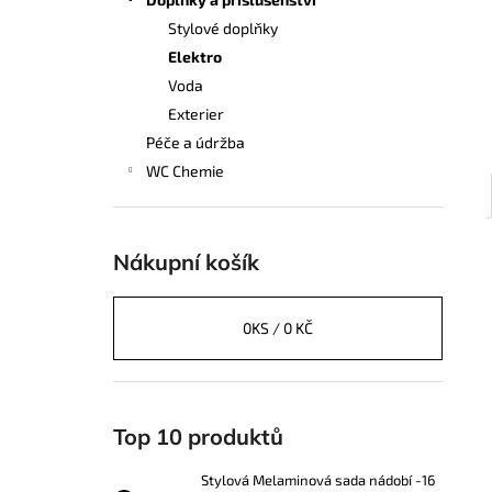
STYLOVÁ MELAMINOVÁ SADA NÁDOBÍ
l
-16 DÍLŮ
Stylové doplňky
1 249 Kč
Elektro
Voda
Exterier
Péče a údržba
WC Chemie
Nákupní košík
0
KS /
0 KČ
Top 10 produktů
Stylová Melaminová sada nádobí -16