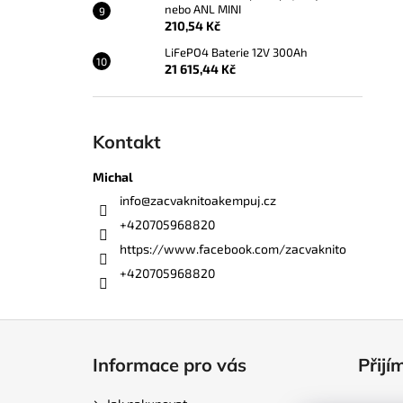
nebo ANL MINI
210,54 Kč
LiFePO4 Baterie 12V 300Ah
21 615,44 Kč
Kontakt
Michal
info
@
zacvaknitoakempuj.cz
+420705968820
https://www.facebook.com/zacvaknito
+420705968820
Z
á
Informace pro vás
Přijí
p
a