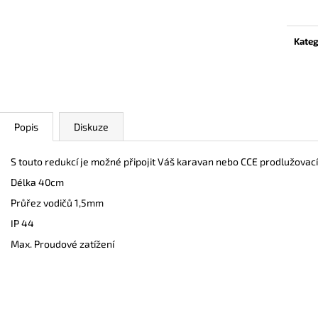
cena:
MPPT SOLÁRNÍ REGULÁTOR VICTRON
ROZPUSTNÉ KAP
ENERGY BLUESOLAR 75/15
EVENT
1 450,79 Kč
359 Kč
Kateg
Popis
Diskuze
S touto redukcí je možné připojit Váš karavan nebo CCE prodlužovací
Délka 40cm
Průřez vodičů 1,5mm
IP 44
Max. Proudové zatížení