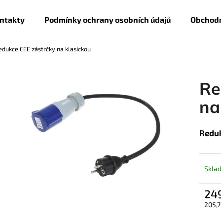
ntakty
Podmínky ochrany osobních údajů
Obchodn
edukce CEE zástrčky na klasickou
Co potřebujete najít?
Re
HLEDAT
na
Reduk
Doporučujeme
Skla
24
205,7
Měrn