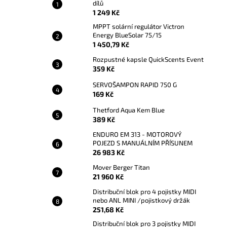
dílů
1 249 Kč
MPPT solární regulátor Victron
Energy BlueSolar 75/15
1 450,79 Kč
Rozpustné kapsle QuickScents Event
359 Kč
SERVOŠAMPON RAPID 750 G
169 Kč
Thetford Aqua Kem Blue
389 Kč
ENDURO EM 313 - MOTOROVÝ
POJEZD S MANUÁLNÍM PŘÍSUNEM
26 983 Kč
Mover Berger Titan
21 960 Kč
Distribuční blok pro 4 pojistky MIDI
nebo ANL MINI /pojistkový držák
251,68 Kč
Distribuční blok pro 3 pojistky MIDI