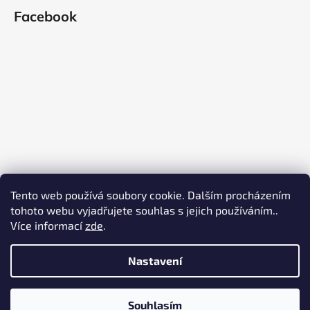
Facebook
Tento web používá soubory cookie. Dalším procházením
tohoto webu vyjadřujete souhlas s jejich používáním..
Více informací
zde
.
Nastavení
Vytvořil Shoptet
Copyright 2026
Zacvakni to a kempuj
. Všechna práva
Souhlasím
vyhrazena.