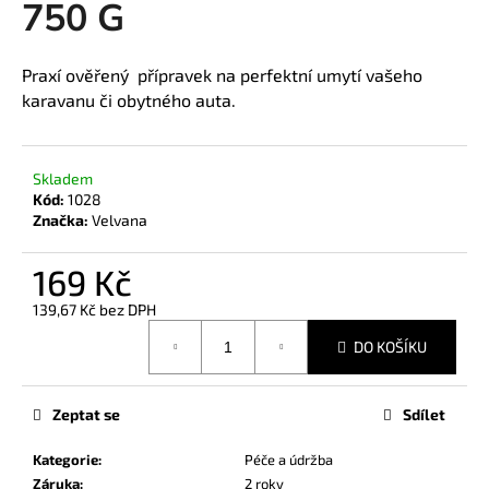
750 G
a
j
Praxí ověřený přípravek na perfektní umytí vašeho
í
karavanu či obytného auta.
t
?
Skladem
Kód:
1028
Značka:
Velvana
HLEDAT
169 Kč
139,67 Kč bez DPH
Měrná
D
DO KOŠÍKU
cena:
o
p
Zeptat se
Sdílet
o
r
Kategorie
:
Péče a údržba
u
Záruka
:
2 roky