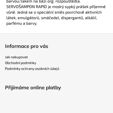
barvou/lakem na bázi org. rozpouštědla.
SERVOŠAMPON RAPID je modrý sypký prášek příjemné
vůně. Jedná se o speciální směs povrchově aktivních
látek, emulgátorů, smáčedel, dispergantů, alkálií,
parfému a barvy.
Z
á
Informace pro vás
p
a
Jak nakupovat
t
Obchodní podmínky
í
Podmínky ochrany osobních údajů
Přijímáme online platby