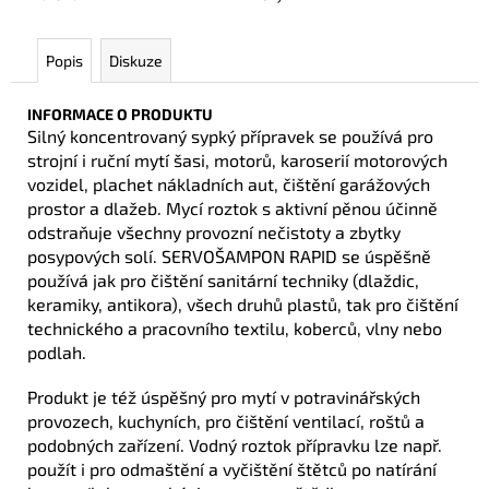
č
u
j
Popis
Diskuze
e
m
INFORMACE O PRODUKTU
e
Silný koncentrovaný sypký přípravek se používá pro
strojní i ruční mytí šasi, motorů, karoserií motorových
vozidel, plachet nákladních aut, čištění garážových
MOVER
prostor a dlažeb. Mycí roztok s aktivní pěnou účinně
BERGER
TITAN
odstraňuje všechny provozní nečistoty a zbytky
posypových solí. SERVOŠAMPON RAPID se úspěšně
21
960
používá jak pro čištění sanitární techniky (dlaždic,
Kč
keramiky, antikora), všech druhů plastů, tak pro čištění
technického a pracovního textilu, koberců, vlny nebo
podlah.
Produkt je též úspěšný pro mytí v potravinářských
provozech, kuchyních, pro čištění ventilací, roštů a
podobných zařízení. Vodný roztok přípravku lze např.
použít i pro odmaštění a vyčištění štětců po natírání