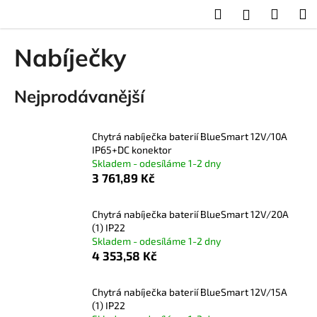
K
Přejít
Hledat
Nákup
M
Přihlášení
na
o
obsah
Zpět
Zpět
košík
š
Nabíječky
í
C
k
Nejprodávanější
o
p
o
Chytrá nabíječka baterií BlueSmart 12V/10A
t
IP65+DC konektor
Skladem - odesíláme 1-2 dny
ř
3 761,89 Kč
e
b
Chytrá nabíječka baterií BlueSmart 12V/20A
u
(1) IP22
j
Skladem - odesíláme 1-2 dny
4 353,58 Kč
e
t
Chytrá nabíječka baterií BlueSmart 12V/15A
e
(1) IP22
n