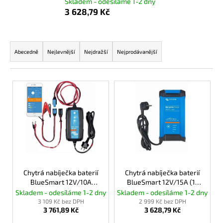
Skladem - odesíláme 1-2 dny
a
3 628,79 Kč
j
í
Ř
t
a
Abecedně
Nejlevnější
Nejdražší
Nejprodávanější
?
z
e
V
n
ý
í
p
p
HLEDAT
i
r
s
o
p
d
D
r
u
o
o
Chytrá nabíječka baterií
Chytrá nabíječka baterií
p
k
BlueSmart 12V/10A
BlueSmart 12V/15A (1)
d
o
IP65+DC konektor
IP22
Skladem - odesíláme 1-2 dny
Skladem - odesíláme 1-2 dny
t
u
r
3 109 Kč bez DPH
2 999 Kč bez DPH
ů
3 761,89 Kč
3 628,79 Kč
k
u