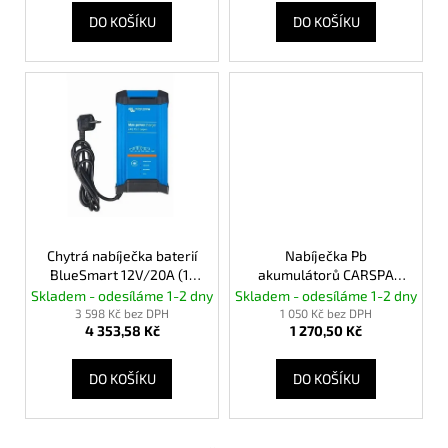
č
t
DO KOŠÍKU
DO KOŠÍKU
u
ů
j
e
m
e
DISTRIBUČNÍ
BLOK
PRO
4
POJISTKY
Chytrá nabíječka baterií
Nabíječka Pb
MIDI
BlueSmart 12V/20A (1)
akumulátorů CARSPA
NEBO
ANL
IP22
ENC1220 12V/20A s
Skladem - odesíláme 1-2 dny
Skladem - odesíláme 1-2 dny
MINI
automatikou
3 598 Kč bez DPH
1 050 Kč bez DPH
/POJISTKOVÝ
4 353,58 Kč
1 270,50 Kč
DRŽÁK
251,68
DO KOŠÍKU
DO KOŠÍKU
Kč