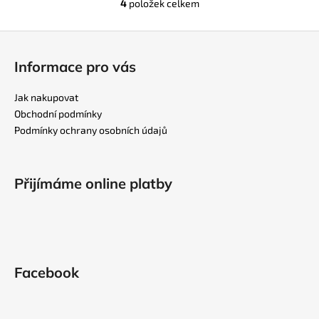
4
položek celkem
O
v
Z
l
á
á
Informace pro vás
d
p
a
a
Jak nakupovat
c
t
Obchodní podmínky
í
í
Podmínky ochrany osobních údajů
p
r
v
k
Přijímáme online platby
y
v
ý
p
i
Facebook
s
u