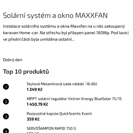
Solární systém a okno MAXXFAN
Instalace solárního systému a okna Maxxfan na u nás zakoupený
karavan Home-car. Na střechu byl přilepen panel 180Wp. Pod lavici
ve přední části byla umístěna ostatní...
Dobrý den
Top 10 produktů
Stylová Melaminová sada nádobí -16 dílů
1 249 Kč
MPPT solární regulátor Victron Energy BlueSolar 75/15
1 450,79 Kč
Rozpustné kapsle QuickScents Event
359 Kč
SERVOŠAMPON RAPID 750 G