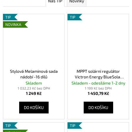
Náš TIP
Novinky
TIP
TIP
NOVINKA
Stylová Melaminová sada
MPPT solární regulátor
nádobí -16 dílů
Victron Energy BlueSolar
75/15
Skladem
Skladem - odesíláme 1-2 dny
1 032,23 Kč bez DPH
1 199 Kč bez DPH
1 249 Kč
1 450,79 Kč
DO KOŠÍKU
DO KOŠÍKU
TIP
TIP