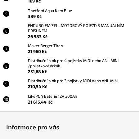
169 Kč
Thetford Aqua Kem Blue
389 Kč
ENDURO EM 313 - MOTOROVÝ POJEZD S MANUÁLNÍM
PŘÍSUNEM
26 983 Kč
Mover Berger Titan
21 960 Kč
Distribuční blok pro 4 pojistky MIDI nebo ANL MINI
/pojistkový držák
251,68 Kč
Distribuční blok pro 3 pojistky MIDI nebo ANL MINI
210,54 Kč
LiFePO4 Baterie 12V 300Ah
21 615,44 Kč
Z
á
Informace pro vás
p