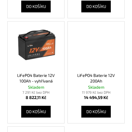
č
t
DO KOŠÍKU
DO KOŠÍKU
u
ů
j
e
m
e
ROZPUSTNÉ
KAPSLE
QUICKSCENTS
EVENT
359
LiFePO4 Baterie 12V
LiFePO4 Baterie 12V
Kč
100Ah - vyhřívaná
200Ah
Skladem
Skladem
7 291 Kč bez DPH
11 979 Kč bez DPH
8 822,11 Kč
14 494,59 Kč
DO KOŠÍKU
DO KOŠÍKU