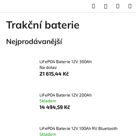
K
Přejít
Hledat
Nákup
M
Přihlášení
na
o
obsah
Zpět
Zpět
košík
š
Trakční baterie
í
C
k
Nejprodávanější
o
p
o
LiFePO4 Baterie 12V 300Ah
t
Na dotaz
ř
21 615,44 Kč
e
b
u
LiFePO4 Baterie 12V 200Ah
Skladem
j
14 494,59 Kč
e
t
e
LiFePO4 Baterie 12V 100Ah RV Bluetooth
n
Skladem