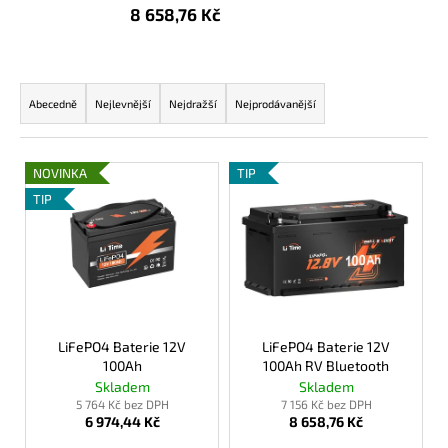
8 658,76 Kč
a
j
í
Ř
t
a
Abecedně
Nejlevnější
Nejdražší
Nejprodávanější
?
z
e
V
NOVINKA
TIP
n
ý
TIP
í
p
p
HLEDAT
i
r
s
o
p
d
D
r
u
o
o
LiFePO4 Baterie 12V
LiFePO4 Baterie 12V
p
k
100Ah
100Ah RV Bluetooth
d
o
Skladem
Skladem
t
u
r
5 764 Kč bez DPH
7 156 Kč bez DPH
ů
6 974,44 Kč
8 658,76 Kč
k
u