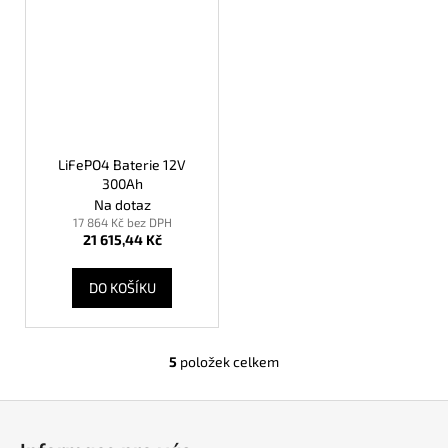
LiFePO4 Baterie 12V
300Ah
Na dotaz
17 864 Kč bez DPH
21 615,44 Kč
DO KOŠÍKU
5
položek celkem
O
v
Z
l
á
á