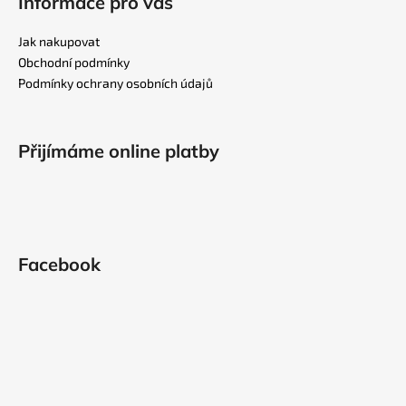
Informace pro vás
d
p
a
a
Jak nakupovat
c
t
Obchodní podmínky
í
í
Podmínky ochrany osobních údajů
p
r
v
k
Přijímáme online platby
y
v
ý
p
i
Facebook
s
u