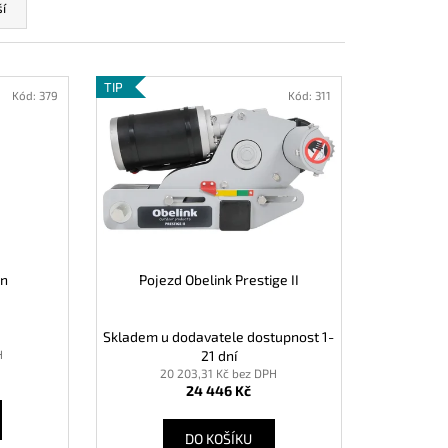
SLE QUICKSCENTS
í
TIP
Kód:
379
Kód:
311
an
Pojezd Obelink Prestige II
Skladem u dodavatele dostupnost 1-
H
21 dní
20 203,31 Kč bez DPH
24 446 Kč
DO KOŠÍKU