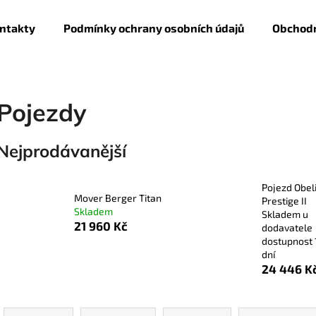
ntakty
Podmínky ochrany osobních údajů
Obchodn
Co potřebujete najít?
Pojezdy
HLEDAT
Nejprodávanější
Pojezd Obel
Doporučujeme
Mover Berger Titan
Prestige II
Skladem
Skladem u
21 960 Kč
dodavatele
dostupnost 
dní
24 446 K
Ř