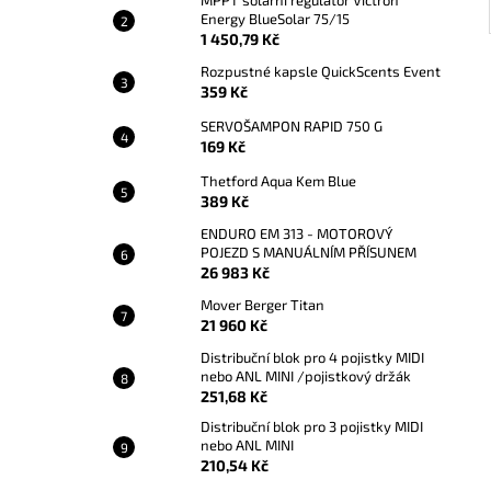
MPPT solární regulátor Victron
Energy BlueSolar 75/15
1 450,79 Kč
Rozpustné kapsle QuickScents Event
359 Kč
SERVOŠAMPON RAPID 750 G
169 Kč
Thetford Aqua Kem Blue
389 Kč
ENDURO EM 313 - MOTOROVÝ
POJEZD S MANUÁLNÍM PŘÍSUNEM
26 983 Kč
Mover Berger Titan
21 960 Kč
Distribuční blok pro 4 pojistky MIDI
nebo ANL MINI /pojistkový držák
251,68 Kč
Distribuční blok pro 3 pojistky MIDI
nebo ANL MINI
210,54 Kč