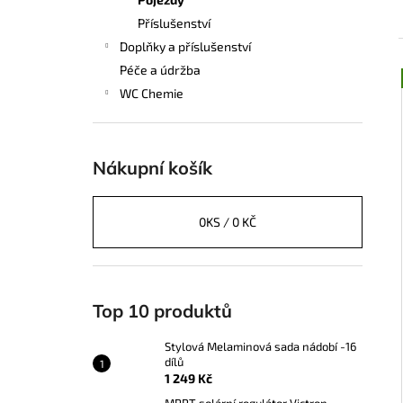
STYLOVÁ MELAMINOVÁ SADA NÁDOBÍ
l
-16 DÍLŮ
Příslušenství
1 249 Kč
Doplňky a příslušenství
Péče a údržba
WC Chemie
í
i
Nákupní košík
0
KS /
0 KČ
Top 10 produktů
Stylová Melaminová sada nádobí -16
dílů
1 249 Kč