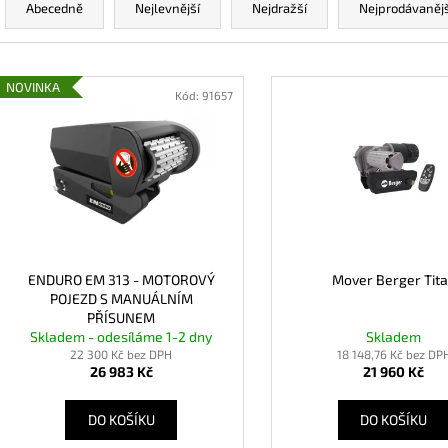
MPPT SOLÁRNÍ REGULÁTOR VICTRON
ROZPUSTNÉ KAP
a
Abecedně
Nejlevnější
Nejdražší
Nejprodávanějš
ENERGY BLUESOLAR 75/15
EVENT
z
1 450,79 Kč
359 Kč
e
V
n
NOVINKA
ý
Kód:
91657
p
p
r
s
o
p
d
r
u
o
k
d
ENDURO EM 313 - MOTOROVÝ
Mover Berger Tit
t
POJEZD S MANUÁLNÍM
u
PŘÍSUNEM
ů
k
Skladem - odesíláme 1-2 dny
Skladem
t
22 300 Kč bez DPH
18 148,76 Kč bez DP
26 983 Kč
21 960 Kč
ů
DO KOŠÍKU
DO KOŠÍKU