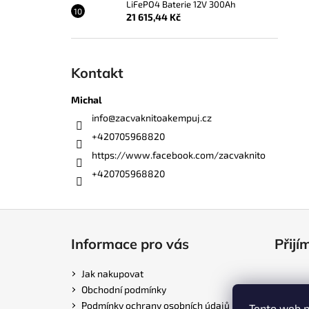
LiFePO4 Baterie 12V 300Ah
21 615,44 Kč
Kontakt
Michal
info
@
zacvaknitoakempuj.cz
+420705968820
https://www.facebook.com/zacvaknito
+420705968820
Z
á
Informace pro vás
Přijí
p
a
Jak nakupovat
t
Obchodní podmínky
í
Podmínky ochrany osobních údajů
Tento web p