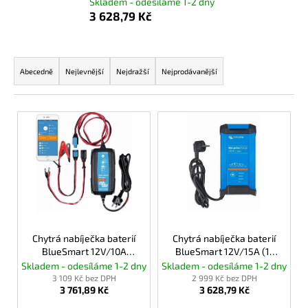
Skladem - odesíláme 1-2 dny
a
3 628,79 Kč
j
í
Ř
t
a
Abecedně
Nejlevnější
Nejdražší
Nejprodávanější
?
z
e
V
n
ý
í
p
p
HLEDAT
i
r
s
o
p
d
D
r
u
o
o
Chytrá nabíječka baterií
Chytrá nabíječka baterií
p
k
BlueSmart 12V/10A
BlueSmart 12V/15A (1)
d
o
IP65+DC konektor
IP22
Skladem - odesíláme 1-2 dny
Skladem - odesíláme 1-2 dny
t
u
r
3 109 Kč bez DPH
2 999 Kč bez DPH
ů
3 761,89 Kč
3 628,79 Kč
k
u