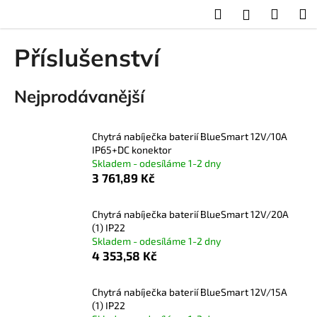
K
Přejít
Hledat
Nákup
M
Přihlášení
na
o
obsah
Zpět
Zpět
košík
š
Příslušenství
í
C
k
Nejprodávanější
o
p
o
Chytrá nabíječka baterií BlueSmart 12V/10A
t
IP65+DC konektor
Skladem - odesíláme 1-2 dny
ř
3 761,89 Kč
e
b
Chytrá nabíječka baterií BlueSmart 12V/20A
u
(1) IP22
j
Skladem - odesíláme 1-2 dny
4 353,58 Kč
e
t
Chytrá nabíječka baterií BlueSmart 12V/15A
e
(1) IP22
n