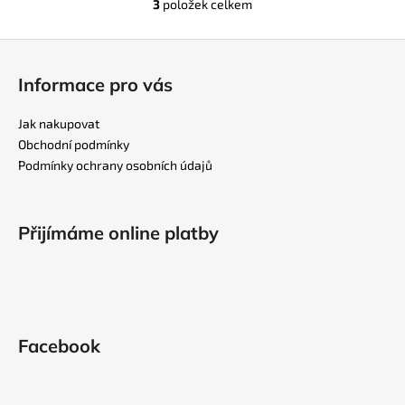
3
položek celkem
O
v
Z
l
á
á
Informace pro vás
d
p
a
a
Jak nakupovat
c
t
Obchodní podmínky
í
í
Podmínky ochrany osobních údajů
p
r
v
k
Přijímáme online platby
y
v
ý
p
i
Facebook
s
u