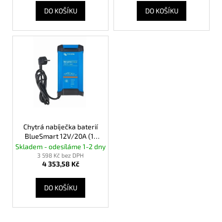
č
t
DO KOŠÍKU
DO KOŠÍKU
u
ů
j
e
m
e
STYLOVÁ
MELAMINOVÁ
SADA
NÁDOBÍ
-16
Chytrá nabíječka baterií
DÍLŮ
BlueSmart 12V/20A (1)
1
IP22
Skladem - odesíláme 1-2 dny
249
3 598 Kč bez DPH
Kč
4 353,58 Kč
DO KOŠÍKU