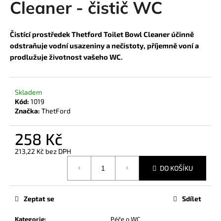
Cleaner - čistič WC
a
j
Čistící prostředek Thetford Toilet Bowl Cleaner účinně
í
odstraňuje vodní usazeniny a nečistoty, příjemně voní a
t
prodlužuje životnost vašeho WC.
?
Skladem
Kód:
1019
Značka:
ThetFord
HLEDAT
258 Kč
213,22 Kč bez DPH
D
Měrná
o
DO KOŠÍKU
cena:
p
o
Zeptat se
Sdílet
r
u
Kategorie
:
Péče o WC