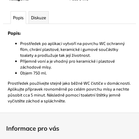
č
u
j
Popis
Diskuze
e
m
Popis:
e
Prostředek po aplikaci vytvoří na povrchu WC ochranný
film, chrání plastové, keramické i gumové součástky
SERVOŠAMPON
toalety a prodlužuje tak její životnost.
RAPID
Příjemně voní a je vhodný pro keramické i plastové
750
záchodové mísy.
G
Objem 750 ml.
169
Kč
Prostředek používejte stejně jako běžné WC čističe v domácnosti.
Aplikujte přípravek rovnoměrně po celém povrchu mísy a nechte
působit cca 5 minut. Následně pomocí toaletní štětky jemně
vyčistěte záchod a spláchněte.
Z
á
Informace pro vás
p