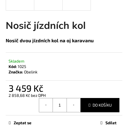
a
j
í
Nosič jízdních kol
t
?
Nosič dvou jízdních kol na oj karavanu
Skladem
HLEDAT
Kód:
1025
Značka:
Obelink
3 459 Kč
D
2 858,68 Kč bez DPH
o
Měrná
p
DO KOŠÍKU
cena:
o
r
u
Zeptat se
Sdílet