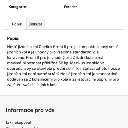
č
u
Kategorie
:
Exterier
j
e
Popis
Diskuze
m
e
Popis:
Nosič jízdních kol Obelink Front II pro je kompaktní ojový nosič
DISTRIBUČNÍ
jízdních kol a je vhodný pro všechna standardní oje
BLOK
karavanu.
Front II pro je vhodný pro 2 jízdní kola a má
PRO
maximální nosnost přibližně 50 kg.
Mezikus lze sklopit
4
dopředu, aby se otevřela přední skříň.
K instalaci tohoto nosiče
POJISTKY
jízdních kol není nutné vrtání.
Nosič jízdních kol je standardně
MIDI
NEBO
dodáván se 2 kolejnicemi pro kola a zajišťovacími popruhy pro
ANL
zajištění vašich jízdních kol.
MINI
/POJISTKOVÝ
Z
DRŽÁK
á
251,68
Informace pro vás
Kč
p
a
Jak nakupovat