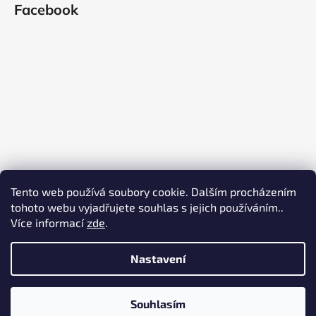
Facebook
Tento web používá soubory cookie. Dalším procházením
tohoto webu vyjadřujete souhlas s jejich používáním..
Více informací
zde
.
Nastavení
Vytvořil Shoptet
Copyright 2026
Zacvakni to a kempuj
. Všechna práva
Souhlasím
vyhrazena.