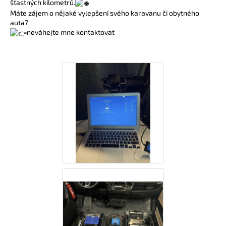
šťastných kilometrů.
a
Máte zájem o nějaké vylepšení svého karavanu či obytného
auta?
j
neváhejte mne kontaktovat
í
t
?
HLEDAT
D
o
p
o
r
u