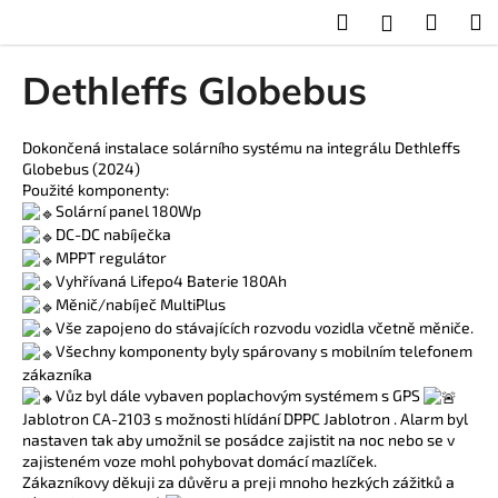
K
Přejít
Hledat
Nákup
M
Přihlášení
na
o
obsah
Zpět
Zpět
košík
š
Dethleffs Globebus
í
C
k
o
Dokončená instalace solárního systému na integrálu Dethleffs
Globebus (2024)
p
Použité komponenty:
o
Solární panel 180Wp
t
DC-DC nabíječka
MPPT regulátor
ř
Vyhřívaná Lifepo4 Baterie 180Ah
e
Měnič/nabíječ MultiPlus
b
Vše zapojeno do stávajících rozvodu vozidla včetně měniče.
u
Všechny komponenty byly spárovany s mobilním telefonem
zákazníka
j
Vůz byl dále vybaven poplachovým systémem s GPS
e
Jablotron CA-2103 s možnosti hlídání DPPC Jablotron . Alarm byl
t
nastaven tak aby umožnil se posádce zajistit na noc nebo se v
zajisteném voze mohl pohybovat domácí mazlíček.
e
Zákazníkovy děkuji za důvěru a preji mnoho hezkých zážitků a
n