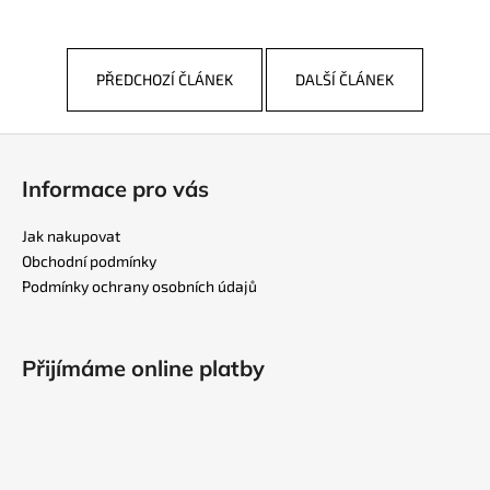
PŘEDCHOZÍ ČLÁNEK
DALŠÍ ČLÁNEK
Z
á
Informace pro vás
p
a
Jak nakupovat
t
Obchodní podmínky
í
Podmínky ochrany osobních údajů
Přijímáme online platby