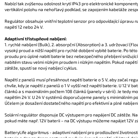
Nabízí tak zvýšenou odolnost krytí IP43 pro elektronické komponenty
vertikální polohu na nehořlavý podklad, se zapojením kabeláže zesp
Regulátor obsahuje vnitřní teplotní senzor pro odpovídající úpravu
napětí 12 nebo 24 V.
Adaptivní třístupňové nabíjení:
1. rychlé nabíjení (Bulk), 2. absorpční (Absorption) a 3. udržovací (F
vysoký proud a nižší napětí pro rychlé dobíjení vybité baterie. Po tét
proudu pro úplné nabití baterie bez nebezpečného přebíjení snižující
nabitém stavu velmi nízkým proudem i nízkým napětím. Pokud napětí 
zátěže, spustí se nový nabíjecí cyklus.
Napětí z panelů musí přesáhnout napětí baterie o 5 V, aby začal regul
chvíle, kdy je napětí z panelů o 1 V vyšší než napětí baterie. U 12 
článků a s maximálním počtem 108 článků (panely v sérii). Je tedy mož
napětím 24 V. U 24 V systémů doporučujeme panely s minimálním po
Účelem je dosažení dostatečného napětí pro efektivní a plné nabíjení
Solární regulátor disponuje DC výstupem pro napájení DC zátěže. Nap
pokud máte např. 12V baterii – na DC výstupu můžeme napájet 12V z
BatteryLife algoritmus - adaptivní nabíjení pro prodloužení životnost