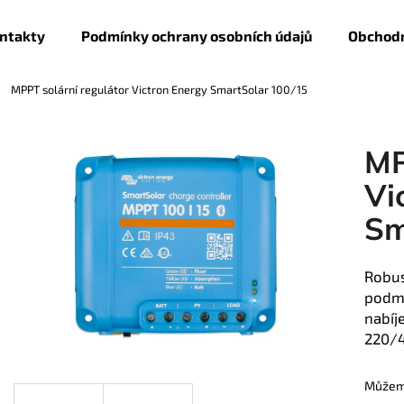
ntakty
Podmínky ochrany osobních údajů
Obchodn
MPPT solární regulátor Victron Energy SmartSolar 100/15
Co potřebujete najít?
MP
HLEDAT
Vi
Sm
Doporučujeme
Robus
podmí
nabíj
220/4
Můžeme