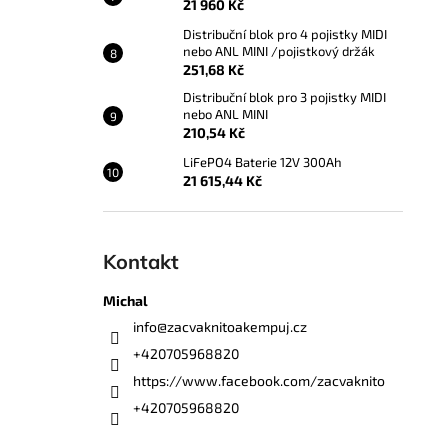
21 960 Kč
Distribuční blok pro 4 pojistky MIDI
nebo ANL MINI /pojistkový držák
251,68 Kč
Distribuční blok pro 3 pojistky MIDI
nebo ANL MINI
210,54 Kč
LiFePO4 Baterie 12V 300Ah
21 615,44 Kč
Kontakt
Michal
info
@
zacvaknitoakempuj.cz
+420705968820
https://www.facebook.com/zacvaknito
+420705968820