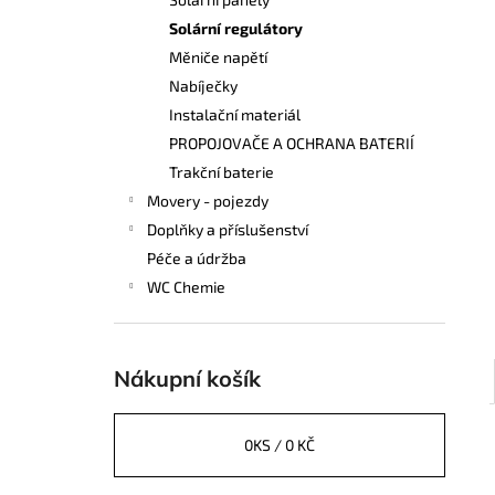
STYLOVÁ MELAMINOVÁ SADA NÁDOBÍ
l
-16 DÍLŮ
Solární regulátory
1 249 Kč
Měniče napětí
Nabíječky
Instalační materiál
PROPOJOVAČE A OCHRANA BATERIÍ
Trakční baterie
Movery - pojezdy
Doplňky a příslušenství
Péče a údržba
WC Chemie
Nákupní košík
0
KS /
0 KČ