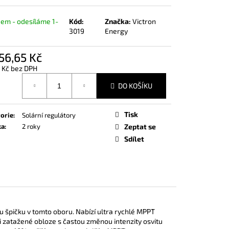
SLE QUICKSCENTS
em - odesíláme 1-
Kód:
Značka:
Victron
3019
Energy
56,65 Kč
 Kč bez DPH
á
DO KOŠÍKU
Tisk
orie
:
Solární regulátory
ka
:
2 roky
Zeptat se
Sdílet
u špičku v tomto oboru. Nabízí ultra rychlé MPPT
i zatažené obloze s častou změnou intenzity osvitu