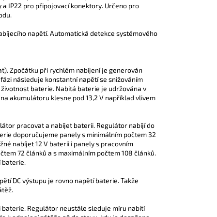
 a IP22 pro připojovací konektory. Určeno pro
odu.
 nabíjecího napětí. Automatická detekce systémového
loat). Zpočátku při rychlém nabíjení je generován
o fázi následuje konstantní napětí se snižováním
 životnost baterie. Nabitá baterie je udržována v
na akumulátoru klesne pod 13,2 V například vlivem
átor pracovat a nabíjet baterii. Regulátor nabíjí do
V baterie doporučujeme panely s minimálním počtem 32
né nabíjet 12 V baterii i panely s pracovním
čtem 72 článků a s maximálním počtem 108 článků.
 baterie.
ětí DC výstupu je rovno napětí baterie. Takže
átěž.
i baterie. Regulátor neustále sleduje míru nabití