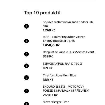
Top 10 produktů
Stylová Melaminová sada nádobí -16
dílů
1 249 Kč
MPPT solární regulátor Victron
Energy BlueSolar 75/15
1 450,79 Kč
Rozpustné kapsle QuickScents Event
359 Kč
SERVOŠAMPON RAPID 750 G
169 Kč
Thetford Aqua Kem Blue
389 Kč
ENDURO EM 313 - MOTOROVÝ
POJEZD S MANUÁLNÍM PŘÍSUNEM
26 983 Kč
Mover Berger Titan