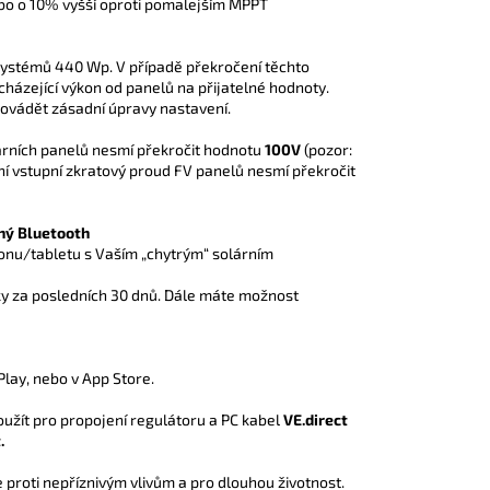
ebo o 10% vyšší oproti pomalejším MPPT
 systémů 440 Wp. V případě překročení těchto
házející výkon od panelů na přijatelné hodnoty.
rovádět zásadní úpravy nastavení.
árních panelů nesmí překročit hodnotu
100
V
(pozor:
lní vstupní zkratový proud FV panelů nesmí překročit
ný Bluetooth
fonu/tabletu s Vaším „chytrým“ solárním
y za posledních 30 dnů. Dále máte možnost
lay, nebo v App Store.
žít pro propojení regulátoru a PC kabel
VE.direct
.
proti nepříznivým vlivům a pro dlouhou životnost.