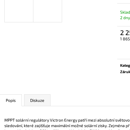
MPPT SOLÁRNÍ REGULÁTOR VICTRON
ROZPUSTNÉ KAP
ENERGY BLUESOLAR 75/15
EVENT
Sklad
1 450,79 Kč
359 Kč
2 dny
2 2
1 865
Měrn
cena:
Kateg
Záru
Popis
Diskuze
MPPT solární regulátory Victron Energy patří mezi absolutní světovo
sledování, které zajišťuje maximální možné solární zisky. Zejména př