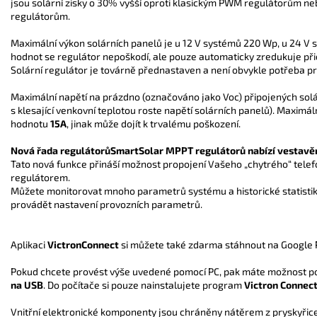
jsou solární zisky o 30% vyšší oproti klasickým PWM regulátorům n
regulátorům.
Maximální výkon solárních panelů je u 12 V systémů 220 Wp, u 24 V
hodnot se regulátor nepoškodí, ale pouze automaticky zredukuje přic
Solární regulátor je továrně přednastaven a není obvykle potřeba p
Maximální napětí na prázdno (označováno jako Voc) připojených sol
s klesající venkovní teplotou roste napětí solárních panelů). Maximá
hodnotu
15A
, jinak může dojít k trvalému poškození.
Nová řada regulátorůSmartSolar MPPT regulátorů nabízí vestavě
Tato nová funkce přináší možnost propojení Vašeho „chytrého“ tele
regulátorem.
Můžete monitorovat mnoho parametrů systému a historické statistik
provádět nastavení provozních parametrů.
Aplikaci
VictronConnect
si můžete také zdarma stáhnout na Google P
Pokud chcete provést výše uvedené pomocí PC, pak máte možnost pou
na USB
. Do počítače si pouze nainstalujete program
Victron Connect
Vnitřní elektronické komponenty jsou chráněny nátěrem z pryskyřice 