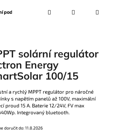
Hledat
Přihlášení
Nákupní
í podmínky
košík
PT solární regulátor
ctron Energy
artSolar 100/15
tní a rychlý MPPT regulátor pro náročné
nky s napětím panelů až 100V, maximální
ecí proud 15 A. Baterie 12/24V, FV max
40Wp. Integrovaný bluetooth.
Následující
 doručit do:
11.8.2026