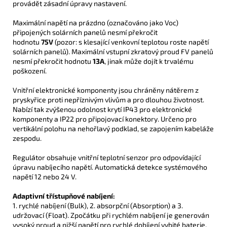
provádět zásadní úpravy nastavení.
Maximální napětí na prázdno (označováno jako Voc)
připojených solárních panelů nesmí překročit
hodnotu
75V
(pozor: s klesající venkovní teplotou roste napětí
solárních panelů). Maximální vstupní zkratový proud FV panelů
nesmí překročit hodnotu
13A
, jinak může dojít k trvalému
poškození.
Vnitřní elektronické komponenty jsou chráněny nátěrem z
pryskyřice proti nepříznivým vlivům a pro dlouhou životnost.
Nabízí tak zvýšenou odolnost krytí IP43 pro elektronické
komponenty a IP22 pro připojovací konektory. Určeno pro
vertikální polohu na nehořlavý podklad, se zapojením kabeláže
zespodu.
Regulátor obsahuje vnitřní teplotní senzor pro odpovídající
úpravu nabíjecího napětí. Automatická detekce systémového
napětí 12 nebo 24 V.
Adaptivní třístupňové nabíjení:
1. rychlé nabíjení (Bulk), 2. absorpční (Absorption) a 3.
udržovací (Float). Zpočátku při rychlém nabíjení je generován
vysoký proud a nižší napětí pro rychlé dobíjení vybité baterie.