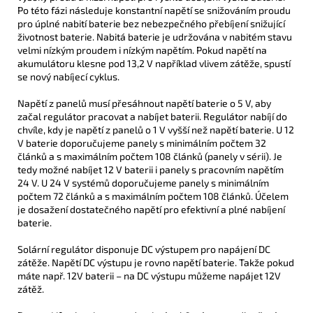
Po této fázi následuje konstantní napětí se snižováním proudu
pro úplné nabití baterie bez nebezpečného přebíjení snižující
životnost baterie. Nabitá baterie je udržována v nabitém stavu
velmi nízkým proudem i nízkým napětím. Pokud napětí na
akumulátoru klesne pod 13,2 V například vlivem zátěže, spustí
se nový nabíjecí cyklus.
Napětí z panelů musí přesáhnout napětí baterie o 5 V, aby
začal regulátor pracovat a nabíjet baterii. Regulátor nabíjí do
chvíle, kdy je napětí z panelů o 1 V vyšší než napětí baterie. U 12
V baterie doporučujeme panely s minimálním počtem 32
článků a s maximálním počtem 108 článků (panely v sérii). Je
tedy možné nabíjet 12 V baterii i panely s pracovním napětím
24 V. U 24 V systémů doporučujeme panely s minimálním
počtem 72 článků a s maximálním počtem 108 článků. Účelem
je dosažení dostatečného napětí pro efektivní a plné nabíjení
baterie.
Solární regulátor disponuje DC výstupem pro napájení DC
zátěže. Napětí DC výstupu je rovno napětí baterie. Takže pokud
máte např. 12V baterii – na DC výstupu můžeme napájet 12V
zátěž.