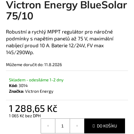
Victron Energy BlueSolar
a
75/10
j
í
t
Robustní a rychlý MPPT regulátor pro náročné
?
podmínky s napětím panelů až 75 V, maximální
nabíjecí proud 10 A. Baterie 12/24V, FV max
145/290Wp.
Můžeme doručit do:
11.8.2026
HLEDAT
Skladem - odesíláme 1-2 dny
Kód:
3014
Značka:
Victron Energy
D
o
1 288,65 Kč
p
o
1 065 Kč bez DPH
Měrná
r
DO KOŠÍKU
cena:
u