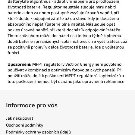
BatteryLife algoritmus - adaptivní nabíjení pro prodloužení
životnosti baterie. Regulátor neustále sleduje míru nabití
baterie a den za dnem postupně zvyšuje úroveň napětí, při
které dojde k odpojení zátěže až do stavu, kdy je dosaženo
absorpčního napětí (baterie plně nabitá). Následuje opět
pokles úrovně napětí, při které dochází k odpojování zátěže.
Tímto způsobem může docházet cca jednou týdně k plnému
dobití baterie i při snížených solárních ziscích a vyšší zátěži, což
se pozitivně projeví v délce životnosti baterie. Jde o volitelnou
funkci.
Upozornění:
MPPT regulátory Victron Energy není povoleno
používat v kombinaci s optimizéry fotovoltaických panelů. Při
použití může dojít k poškození MPPT regulátorů i optimizérů a
toto poškození nemusí být uznáno jako oprávněná reklamace.
Z
á
Informace pro vás
p
a
Jak nakupovat
t
Obchodní podmínky
í
Podmínky ochrany osobních údajů