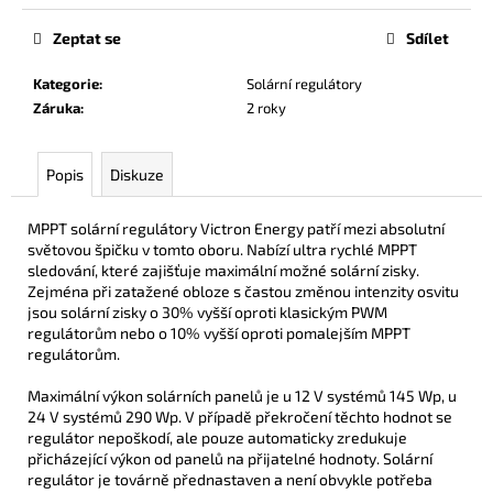
č
u
Zeptat se
Sdílet
j
e
Kategorie
:
Solární regulátory
m
Záruka
:
2 roky
e
Popis
Diskuze
DISTRIBUČNÍ
BLOK
PRO
MPPT solární regulátory Victron Energy patří mezi absolutní
4
světovou špičku v tomto oboru. Nabízí ultra rychlé MPPT
POJISTKY
sledování, které zajišťuje maximální možné solární zisky.
MIDI
Zejména při zatažené obloze s častou změnou intenzity osvitu
NEBO
jsou solární zisky o 30% vyšší oproti klasickým PWM
ANL
regulátorům nebo o 10% vyšší oproti pomalejším MPPT
MINI
regulátorům.
/POJISTKOVÝ
DRŽÁK
Maximální výkon solárních panelů je u 12 V systémů 145 Wp, u
251,68
24 V systémů 290 Wp. V případě překročení těchto hodnot se
Kč
regulátor nepoškodí, ale pouze automaticky zredukuje
přicházející výkon od panelů na přijatelné hodnoty. Solární
regulátor je továrně přednastaven a není obvykle potřeba