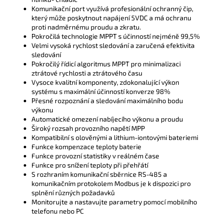
Komunikační port využívá profesionální ochranný čip,
který může poskytnout napájení 5VDC a má ochranu
proti nadměrnému proudu a zkratu.
Pokročilá technologie MPPT s účinností nejméně 99,5%
Velmi vysoká rychlost sledování a zaručená efektivita
sledování
Pokročilý řídicí algoritmus MPPT pro minimalizaci
ztrátové rychlosti a ztrátového času
Vysoce kvalitní komponenty, zdokonalující výkon
systému s maximální účinností konverze 98%
Přesné rozpoznání a sledování maximálního bodu
výkonu
Automatické omezení nabíjecího výkonu a proudu
Široký rozsah provozního napětí MPP
Kompatibilní s olověnými a lithium-iontovými bateriemi
Funkce kompenzace teploty baterie
Funkce provozní statistiky v reálném čase
Funkce pro snížení teploty při přehřátí
S rozhraním komunikační sběrnice RS-485 a
komunikačním protokolem Modbus je k dispozici pro
splnění různých požadavků
Monitorujte a nastavujte parametry pomocí mobilního
telefonu nebo PC