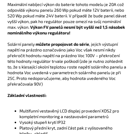
Maximální nabíjecí výkon do baterie tohoto modelu je 20A což
odpovídá výkonu panelu 260 Wp pokud máte 12V baterii, nebo
520 Wp pokud máte 24V baterii. V případě že bude panel dávat
vyšší výkon, pak ho regulátor pouze omezí na svůj nominální
max. výkon.
Výkon FV panelů nesmí být vyšší než 1,5 násobek
nominálního výkonu regulátoru!
Solární panely
můžete propojovat do série
, jejich výstupní
napětí na prázdno označováno jako Voc však nesmí nikdy
překročit hodnotu napětí na prázdno Voc 100V – překročení
této hodnoty regulátor trvale poškodí (zde je nutno zohlednit
to, že s klesající okolní teplotou roste napětí solárního panelu a
hodnota Voc uvedená v parametrech solárního panelu je při
25C. Proto nedoporučujeme, aby hodnota uvedeného Voc
překračovala 90V)
Základní vlastnosti:
Multifunní vestavěný LCD displej provedení XDS2 pro
kompletní monitoring a nastavování parametrů
Vysoký stupeň krytí IP32
Platový přední kryt, zadní část pak z vylisovaného
hliníku- chladič