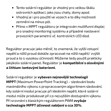
Tento solární regulátor je vhodný pro velkou škálu
ostrovních aplikací, jako jsou chaty, domy apod.
Vhodný je i pro použití ve vozech a to díky možnosti
zemnění na mínus pól.
Přímo v MPPT regulátoru je integrován multifunní displej
pro snadný monitoring systému a případné nastavení
provozních parametrů vč. kontrolních LED diod.
Regulátor pracuje jako měnič, to znamená, že vyšší vstupní
napětí a nižší proud dokáže zpracovat na nižší napětí/ zvýšit
proud a to s vysokou účinností. Můžeme tedy použít prakticky
jakýkoliv solární panel. Regulátor je
kompatibilní s olověnými
a lithium-iontovými bateriemi.
Solární regulátor je
vybaven nejnovější technologií
MPPT
(Maximum PowerPoint Tracking) – sledování bodu
maximálního výkonu s propracovaným algoritmem sledování,
kdy solární modul pracuje při ideálním napětí, které solární
modul může produkovat při co nejvyšším dostupném výkonu.
Při srovnání s klasickým regulátorem PWM
zvyšuje
technologie MPPT účinnost nabíjení o cca 30%.