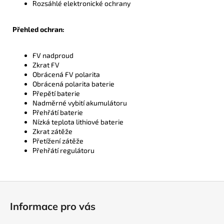
Rozsáhlé elektronické ochrany
Přehled ochran:
FV nadproud
Zkrat FV
Obrácená FV polarita
Obrácená polarita baterie
Přepětí baterie
Nadměrné vybití akumulátoru
Přehřátí baterie
Nízká teplota lithiové baterie
Zkrat zátěže
Přetížení zátěže
Přehřátí regulátoru
Z
á
Informace pro vás
p