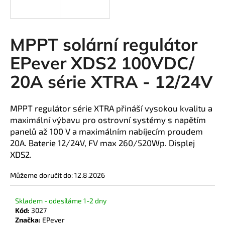
a
j
í
MPPT solární regulátor
t
EPever XDS2 100VDC/
?
20A série XTRA - 12/24V
MPPT regulátor série XTRA přináší vysokou kvalitu a
HLEDAT
maximální výbavu pro ostrovní systémy s napětím
panelů až 100 V a maximálním nabíjecím proudem
20A. Baterie 12/24V, FV max 260/520Wp. Displej
XDS2.
D
o
Můžeme doručit do:
12.8.2026
p
o
Skladem - odesíláme 1-2 dny
r
Kód:
3027
u
Značka:
EPever