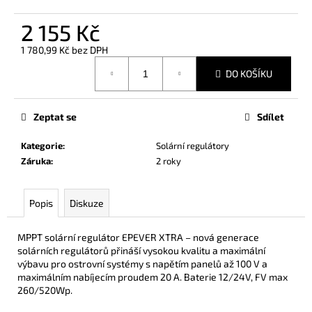
č
u
2 155 Kč
j
e
1 780,99 Kč bez DPH
m
Měrná
DO KOŠÍKU
cena:
e
Zeptat se
Sdílet
THETFORD
AQUA
KEM
Kategorie
:
Solární regulátory
BLUE
Záruka
:
2 roky
389
Kč
Popis
Diskuze
MPPT solární regulátor EPEVER XTRA – nová generace
solárních regulátorů přináší vysokou kvalitu a maximální
výbavu pro ostrovní systémy s napětím panelů až 100 V a
maximálním nabíjecím proudem 20 A. Baterie 12/24V, FV max
260/520Wp.