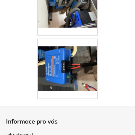
Z
á
Informace pro vás
p
a
Jak nakupovat